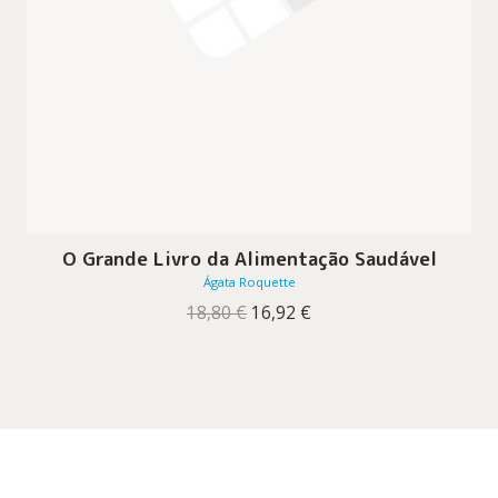
O Grande Livro da Alimentação Saudável
Ágata Roquette
O
O
18,80
€
16,92
€
preço
preço
original
atual
era:
é:
18,80 €.
16,92 €.