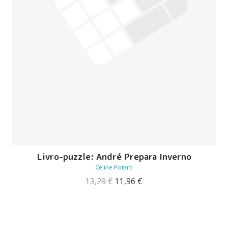
Livro-puzzle: André Prepara Inverno
Céline Potard
O
O
13,29
€
11,96
€
preço
preço
original
atual
era:
é:
13,29 €.
11,96 €.