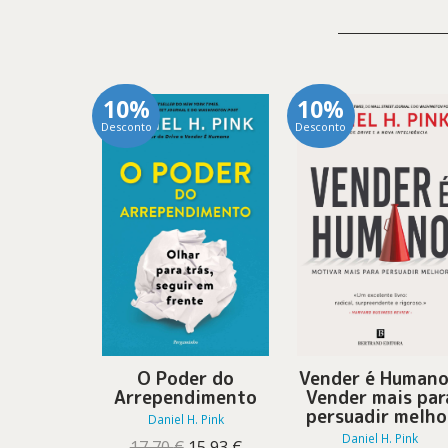
10%
10%
Desconto
Desconto
O Poder do
Vender é Humano
Arrependimento
Vender mais par
persuadir melho
Daniel H. Pink
Daniel H. Pink
O
O
17,70
€
15,93
€