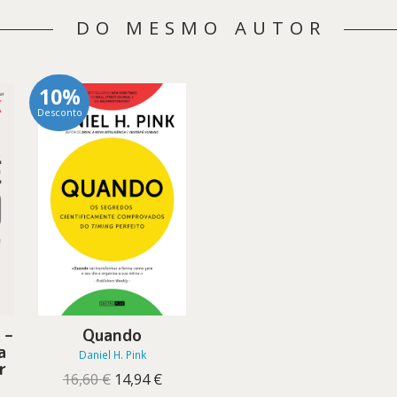
DO MESMO AUTOR
10%
Desconto
 –
Quando
a
Daniel H. Pink
r
O
O
16,60
€
14,94
€
preço
preço