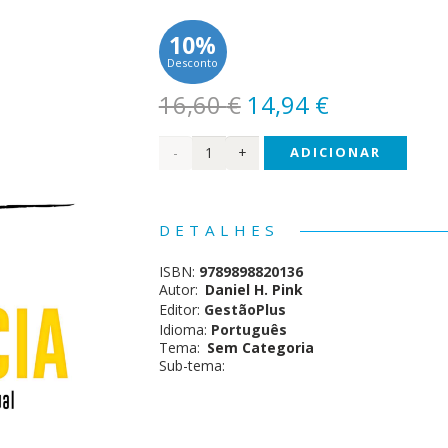
10%
Desconto
O
O
16,60
€
14,94
€
preço
preço
Quantidade
ADICIONAR
original
atual
era:
é:
de A
16,60 €.
14,94 €.
Nova
DETALHES
Inteligência
ISBN:
9789898820136
Autor:
Daniel H. Pink
Editor:
GestãoPlus
Idioma:
Português
Tema:
Sem Categoria
Sub-tema: