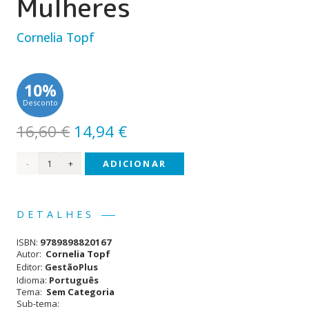
Mulheres
Cornelia Topf
10%
Desconto
O
O
16,60
€
14,94
€
preço
preço
Quantidade
ADICIONAR
original
atual
era:
é:
de
16,60 €.
14,94 €.
Liderança
DETALHES
para
ISBN:
9789898820167
Mulheres
Autor:
Cornelia Topf
Editor:
GestãoPlus
Idioma:
Português
Tema:
Sem Categoria
Sub-tema: