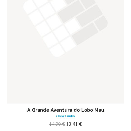
A Grande Aventura do Lobo Mau
Clara Cunha
O
O
14,90
€
13,41
€
preço
preço