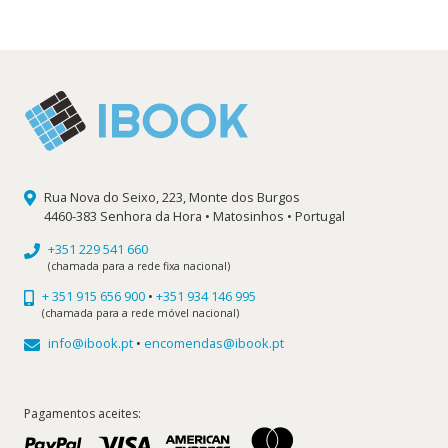
original
atual
era:
é:
14,90 €.
13,41 €.
Rua Nova do Seixo, 223, Monte dos Burgos
4460-383 Senhora da Hora • Matosinhos • Portugal
+351 229 541 660
(chamada para a rede fixa nacional)
+ 351 915 656 900
•
+351 934 146 995
(chamada para a rede móvel nacional)
info@ibook.pt
•
encomendas@ibook.pt
Pagamentos aceites: