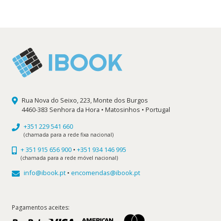
19,99 €.
17,99 €.
Rua Nova do Seixo, 223, Monte dos Burgos
4460-383 Senhora da Hora • Matosinhos • Portugal
+351 229 541 660
(chamada para a rede fixa nacional)
+ 351 915 656 900
•
+351 934 146 995
(chamada para a rede móvel nacional)
info@ibook.pt
•
encomendas@ibook.pt
Pagamentos aceites: