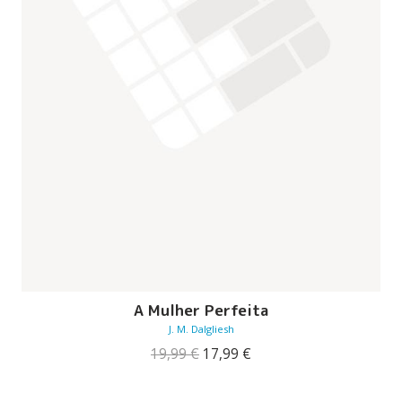
A Mulher Perfeita
J. M. Dalgliesh
O
O
19,99
€
17,99
€
preço
preço
original
atual
era:
é: