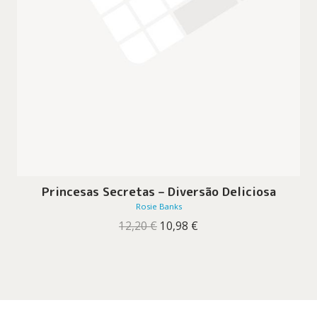
Princesas Secretas – Diversão Deliciosa
Rosie Banks
O
O
12,20
€
10,98
€
preço
preço
original
atual
era:
é:
12,20 €.
10,98 €.