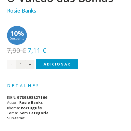
Rosie Banks
10%
Desconto
O
O
7,90
€
7,11
€
preço
preço
Quantidade
ADICIONAR
original
atual
era:
é:
de
7,90 €.
7,11 €.
Reino
DETALHES
Secreto
ISBN:
9789898827166
(#7) -
Autor:
Rosie Banks
Idioma:
Português
O
Tema:
Sem Categoria
Sub-tema:
Vulcão
das