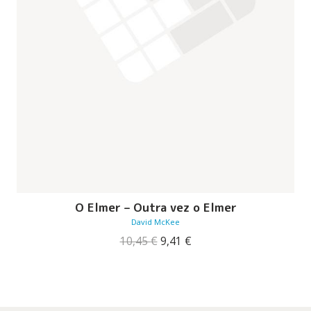
O Elmer – Outra vez o Elmer
David McKee
O
O
10,45
€
9,41
€
preço
preço
original
atual
era:
é:
10,45 €.
9,41 €.