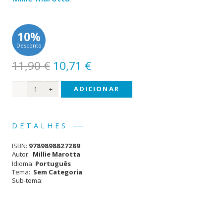
10%
Desconto
O
O
11,90
€
10,71
€
preço
preço
Quantidade
ADICIONAR
original
atual
era:
é:
de A
11,90 €.
10,71 €.
Savana
DETALHES
Selvagem
ISBN:
9789898827289
Autor:
Millie Marotta
Idioma:
Português
Tema:
Sem Categoria
Sub-tema: