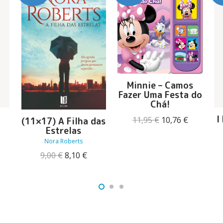
Minnie – Camos
Fazer Uma Festa do
Chá!
I
O
O
11,95
€
10,76
€
(11×17) A Filha das
preço
preço
Estrelas
O
original
atual
Nora Roberts
reço
era:
é:
tual
O
O
9,00
€
8,10
€
11,95 €.
10,76 €.
:
preço
preço
5,80 €.
original
atual
era:
é:
9,00 €.
8,10 €.