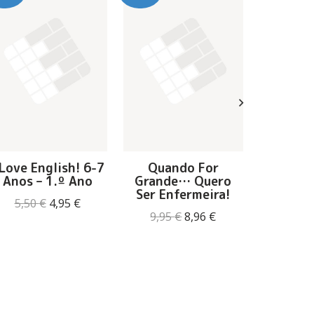
 Love English! 6-7
Quando For
Um Rio
Anos – 1.º Ano
Grande… Quero
T
Ser Enfermeira!
Mia
O
O
5,50
€
4,95
€
14,90
preço
preço
O
O
9,95
€
8,96
€
original
atual
preço
preço
era:
é:
original
atual
5,50 €.
4,95 €.
era:
é:
9,95 €.
8,96 €.