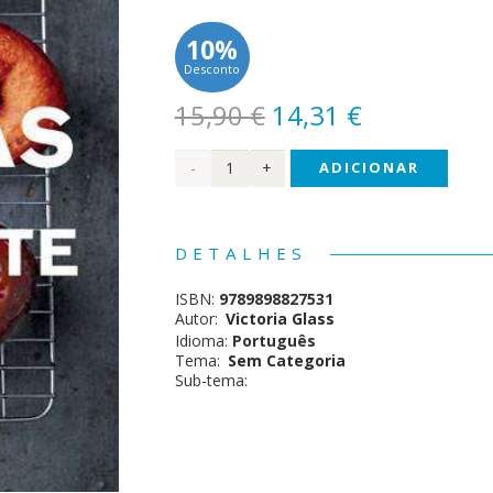
10%
Desconto
O
O
15,90
€
14,31
€
preço
preço
Quantidade
ADICIONAR
original
atual
era:
é:
de
15,90 €.
14,31 €.
Delícias
DETALHES
de
ISBN:
9789898827531
Chocolate
Autor:
Victoria Glass
Idioma:
Português
Tema:
Sem Categoria
Sub-tema: