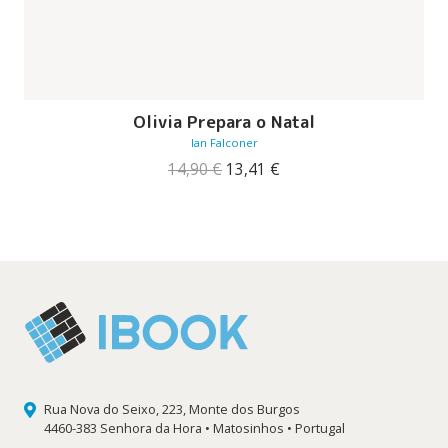
Olivia Prepara o Natal
Ian Falconer
O
O
14,90
€
13,41
€
preço
preço
original
atual
era:
é:
14,90 €.
13,41 €.
Rua Nova do Seixo, 223, Monte dos Burgos
4460-383 Senhora da Hora • Matosinhos • Portugal