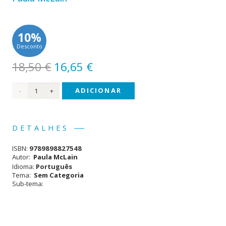
10%
Desconto
O
O
18,50
€
16,65
€
preço
preço
Quantidade
ADICIONAR
original
atual
era:
é:
de
18,50 €.
16,65 €.
Entre
DETALHES
Céu
ISBN:
9789898827548
e
Autor:
Paula McLain
Idioma:
Português
Terra
Tema:
Sem Categoria
Sub-tema: