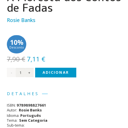
de Fadas
Rosie Banks
10%
Desconto
O
O
7,90
€
7,11
€
preço
preço
Quantidade
ADICIONAR
original
atual
era:
é:
de
7,90 €.
7,11 €.
Reino
DETALHES
Secreto
ISBN:
9789898827661
(#11)
Autor:
Rosie Banks
Idioma:
Português
- A
Tema:
Sem Categoria
Sub-tema:
Floresta