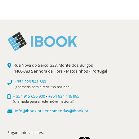
original
atual
era:
é:
16,65 €.
14,99 €.
Rua Nova do Seixo, 223, Monte dos Burgos
4460-383 Senhora da Hora • Matosinhos • Portugal
+351 229 541 660
(chamada para a rede fixa nacional)
+ 351 915 656 900
•
+351 934 146 995
(chamada para a rede móvel nacional)
info@ibook.pt
•
encomendas@ibook.pt
Pagamentos aceites: