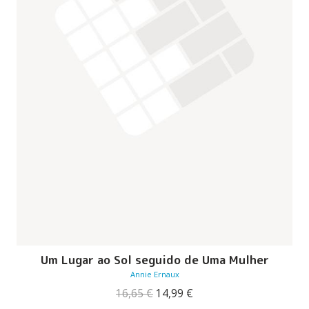
Um Lugar ao Sol seguido de Uma Mulher
Annie Ernaux
O
O
16,65
€
14,99
€
preço
preço