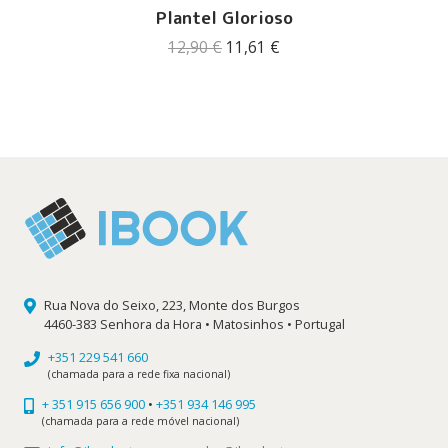
Plantel Glorioso
O
O
12,90
€
11,61
€
preço
preço
original
atual
era:
é:
12,90 €.
11,61 €.
Rua Nova do Seixo, 223, Monte dos Burgos
4460-383 Senhora da Hora • Matosinhos • Portugal
+351 229 541 660
(chamada para a rede fixa nacional)
+ 351 915 656 900
•
+351 934 146 995
(chamada para a rede móvel nacional)