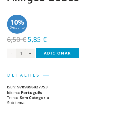
10%
Desconto
O
O
6,50
€
5,85
€
preço
preço
Quantidade
ADICIONAR
original
atual
era:
é:
de
6,50 €.
5,85 €.
Agarra
DETALHES
e
ISBN:
9789898827753
Brinca
Idioma:
Português
Tema:
Sem Categoria
-
Sub-tema:
Amigos
Bebés