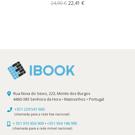
O
O
24,90
€
22,41
€
preço
preço
original
atual
era:
é:
24,90 €.
22,41 €.
Rua Nova do Seixo, 223, Monte dos Burgos
4460-383 Senhora da Hora • Matosinhos • Portugal
+351 229 541 660
(chamada para a rede fixa nacional)
+ 351 915 656 900
•
+351 934 146 995
(chamada para a rede móvel nacional)