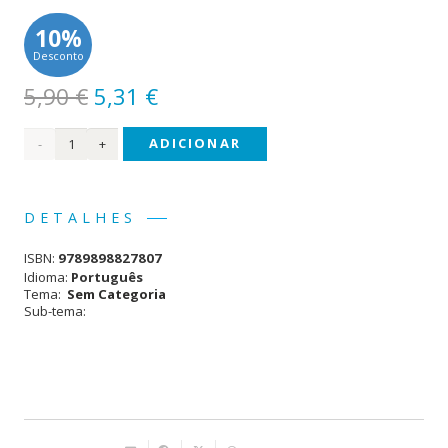
10%
Desconto
O
O
5,90
€
5,31
€
preço
preço
Quantidade
ADICIONAR
original
atual
era:
é:
de O
5,90 €.
5,31 €.
Patinho
DETALHES
Curioso
ISBN:
9789898827807
Idioma:
Português
Tema:
Sem Categoria
Sub-tema: