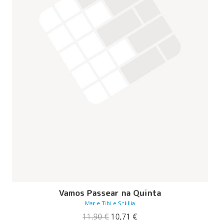
Vamos Passear na Quinta
Marie Tibi e Shiillia
O
O
11,90
€
10,71
€