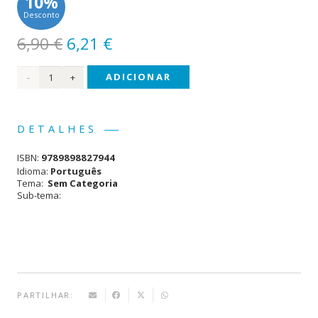
10%
Desconto
O
O
6,90
€
6,21
€
preço
preço
Quantidade
ADICIONAR
original
atual
era:
é:
de
6,90 €.
6,21 €.
Toca
DETALHES
e
ISBN:
9789898827944
Brilha
Idioma:
Português
Tema:
Sem Categoria
-
Sub-tema:
Animais
Bebés
PARTILHAR: