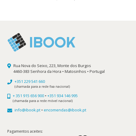
preço
preço
original
atual
era:
é:
11,90 €.
10,71 €.
Rua Nova do Seixo, 223, Monte dos Burgos
4460-383 Senhora da Hora • Matosinhos • Portugal
+351 229 541 660
(chamada para a rede fixa nacional)
+ 351 915 656 900
•
+351 934 146 995
(chamada para a rede móvel nacional)
info@ibook.pt
•
encomendas@ibook.pt
Pagamentos aceites: