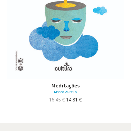
Meditações
Marco Aurélio
O
O
16,45
€
14,81
€
preço
preço
original
atual
era:
é:
16,45 €.
14,81 €.