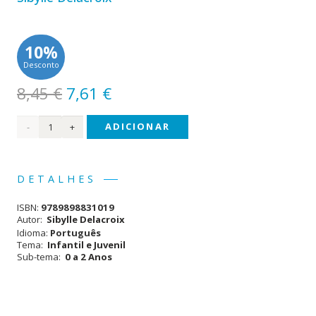
10%
Desconto
O
O
8,45
€
7,61
€
preço
preço
Quantidade
ADICIONAR
original
atual
era:
é:
de
8,45 €.
7,61 €.
Nonô
DETALHES
e o
ISBN:
9789898831019
Peluche
Autor:
Sibylle Delacroix
Idioma:
Português
Tema:
Infantil e Juvenil
Sub-tema:
0 a 2 Anos