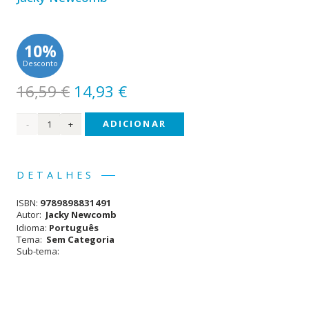
10%
Desconto
O
O
16,59
€
14,93
€
preço
preço
Quantidade
ADICIONAR
original
atual
era:
é:
de
16,59 €.
14,93 €.
Protegido
DETALHES
pelos
ISBN:
9789898831491
Anjos
Autor:
Jacky Newcomb
Idioma:
Português
Tema:
Sem Categoria
Sub-tema: