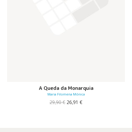
A Queda da Monarquia
Maria Filomena Mónica
O
O
29,90
€
26,91
€
preço
preço
original
atual
era:
é:
29,90 €.
26,91 €.