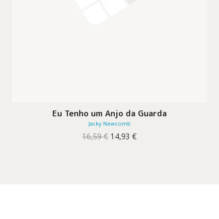
Eu Tenho um Anjo da Guarda
Jacky Newcomb
O
O
16,59
€
14,93
€
preço
preço
original
atual
era:
é:
16,59 €.
14,93 €.