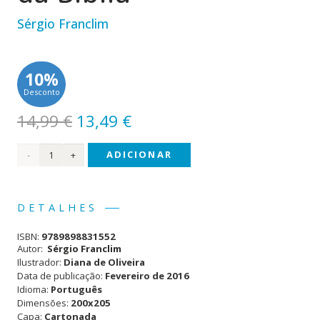
Sérgio Franclim
10%
Desconto
O
O
14,99
€
13,49
€
preço
preço
Quantidade
ADICIONAR
original
atual
era:
é:
de
14,99 €.
13,49 €.
As
DETALHES
Minhas
ISBN:
9789898831552
Histórias
Autor:
Sérgio Franclim
Ilustrador:
Diana de Oliveira
da
Data de publicação:
Fevereiro de 2016
Idioma:
Português
Bíblia
Dimensões:
200x205
Capa:
Cartonada