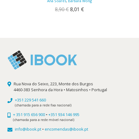
Ana Soares
,
Bárbara Wong
O
O
8,90
€
8,01
€
preço
preço
original
atual
era:
é:
8,90 €.
8,01 €.
Rua Nova do Seixo, 223, Monte dos Burgos
4460-383 Senhora da Hora • Matosinhos • Portugal
+351 229 541 660
(chamada para a rede fixa nacional)
+ 351 915 656 900
•
+351 934 146 995
(chamada para a rede móvel nacional)
info@ibook.pt
•
encomendas@ibook.pt