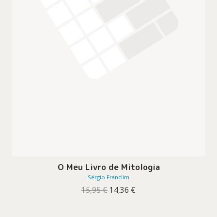
O Meu Livro de Mitologia
Sérgio Franclim
O
O
15,95
€
14,36
€
preço
preço
original
atual
era:
é: