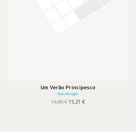
Um Verão Principesco
Kass Morgan
O
O
16,90
€
15,21
€
preço
preço
original
atual
era:
é:
16,90 €.
15,21 €.