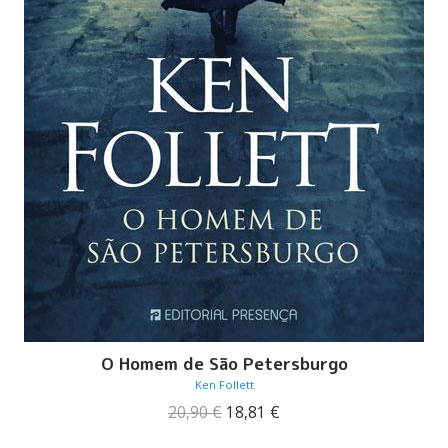
O Homem de São Petersburgo
Ken Follett
O
O
20,90
€
18,81
€
preço
preço
original
atual