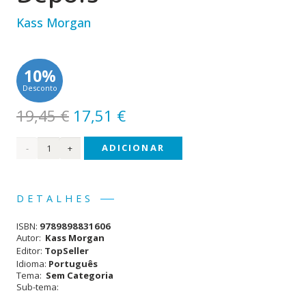
Kass Morgan
10%
Desconto
O
O
19,45
€
17,51
€
preço
preço
Quantidade
ADICIONAR
original
atual
era:
é:
de
19,45 €.
17,51 €.
Os
DETALHES
100 -
ISBN:
9789898831606
21
Autor:
Kass Morgan
Editor:
TopSeller
Dias
Idioma:
Português
Tema:
Sem Categoria
Depois
Sub-tema: