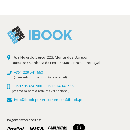
era:
é:
20,90 €.
18,81 €.
Rua Nova do Seixo, 223, Monte dos Burgos
4460-383 Senhora da Hora • Matosinhos • Portugal
+351 229 541 660
(chamada para a rede fixa nacional)
+ 351 915 656 900
•
+351 934 146 995
(chamada para a rede móvel nacional)
info@ibook.pt
•
encomendas@ibook.pt
Pagamentos aceites: