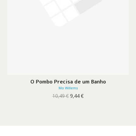
O Pombo Precisa de um Banho
Mo Willems
O
O
10,49
€
9,44
€
preço
preço
original
atual
era:
é:
10,49 €.
9,44 €.