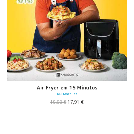
Air Fryer em 15 Minutos
Rui Marques
O
O
19,90
€
17,91
€
preço
preço
original
atual
era:
é:
19,90 €.
17,91 €.