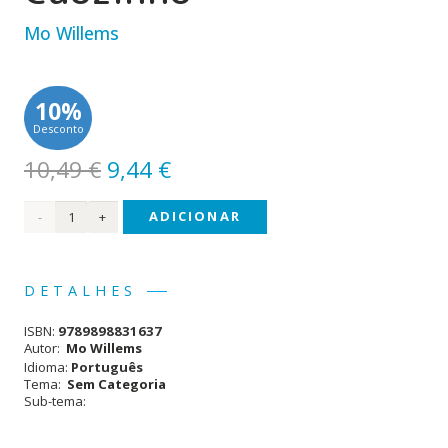
Mo Willems
10%
Desconto
O
O
10,49
€
9,44
€
preço
preço
Quantidade
ADICIONAR
original
atual
era:
é:
de O
10,49 €.
9,44 €.
Pombo
DETALHES
Quer
ISBN:
9789898831637
um
Autor:
Mo Willems
Idioma:
Português
Cãozinho
Tema:
Sem Categoria
Sub-tema: