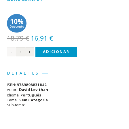
10%
Desconto
O
O
18,79
€
16,91
€
preço
preço
Quantidade
ADICIONAR
original
atual
era:
é:
de
18,79 €.
16,91 €.
Mais
DETALHES
Um
ISBN:
9789898831842
Dia
Autor:
David Levithan
Idioma:
Português
Tema:
Sem Categoria
Sub-tema: