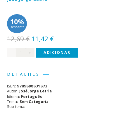
10%
Desconto
O
O
12,69
€
11,42
€
preço
preço
Quantidade
ADICIONAR
original
atual
era:
é:
de
12,69 €.
11,42 €.
Bichos
DETALHES
do
ISBN:
9789898831873
Avesso
Autor:
José Jorge Letria
Idioma:
Português
Tema:
Sem Categoria
Sub-tema: