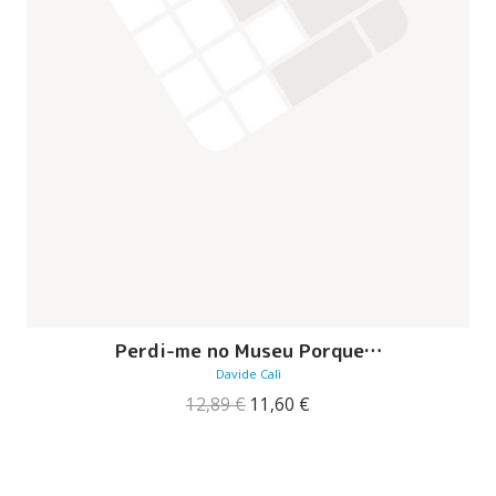
Perdi-me no Museu Porque…
Davide Calì
O
O
12,89
€
11,60
€
preço
preço
original
atual
era:
é:
12,89 €.
11,60 €.