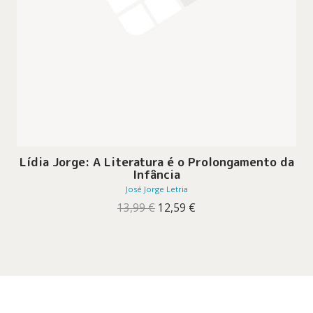
Lídia Jorge: A Literatura é o Prolongamento da
Infância
José Jorge Letria
O
O
13,99
€
12,59
€
preço
preço
original
atual
era:
é:
13,99 €.
12,59 €.