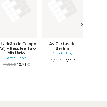
 Ladrão do Tempo
As Cartas de
Lente
#2) – Resolve Tu o
Berlim
An
Mistério
Katherine Reay
Alber
Gareth P. Jones
O
O
19,99
€
17,99
€
14,39
O
O
preço
preço
11,90
€
10,71
€
preço
preço
original
atual
original
atual
era:
é:
era:
é:
19,99 €.
17,99 €.
11,90 €.
10,71 €.