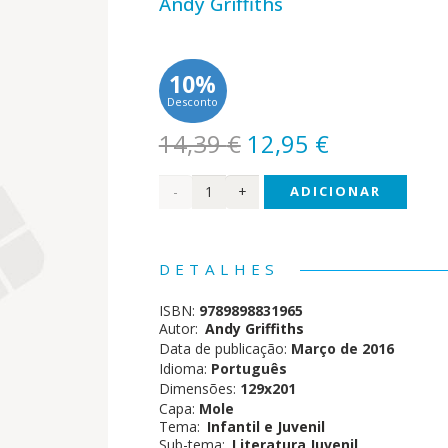
Andy Griffiths
10%
Desconto
O
O
14,39
€
12,95
€
preço
preço
Quantidade
ADICIONAR
original
atual
era:
é:
de A
14,39 €.
12,95 €.
Casa
DETALHES
na
ISBN:
9789898831965
Árvore
Autor:
Andy Griffiths
Data de publicação:
Março de 2016
com
Idioma:
Português
Dimensões:
129x201
26
Capa:
Mole
Tema:
Infantil e Juvenil
Andares
Sub-tema:
Literatura Juvenil