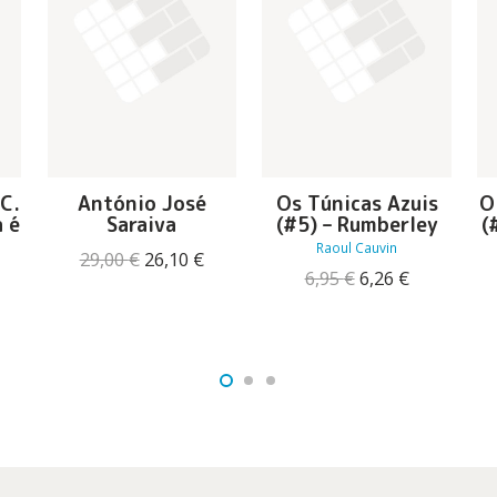
 C.
António José
Os Túnicas Azuis
O
a é
Saraiva
(#5) – Rumberley
(
Raoul Cauvin
O
O
29,00
€
26,10
€
O
O
6,95
€
6,26
€
preço
preço
preço
preço
original
atual
O
original
atual
era:
é:
reço
era:
é:
29,00 €.
26,10 €.
tual
6,95 €.
6,26 €.
:
0,98 €.