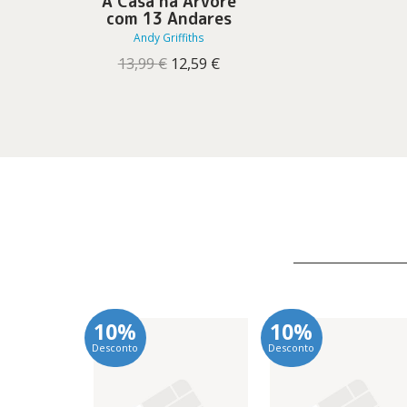
A Casa na Árvore
com 13 Andares
Andy Griffiths
O
O
13,99
€
12,59
€
preço
preço
original
atual
era:
é:
13,99 €.
12,59 €.
10%
10%
Desconto
Desconto