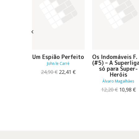
 Digital
Um Espião Perfeito
Os Indomáveis F.
ática
(#5) – A Superlig
John le Carré
só para Super-
ustino
O
O
24,90
€
22,41
€
Heróis
O
O
17,91
€
preço
preço
preço
preço
Álvaro Magalhães
original
atual
original
atual
era:
é:
O
12,20
€
10,98
€
era:
é:
24,90 €.
22,41 €.
preço
p
19,90 €.
17,91 €.
original
a
era:
é
12,20 €.
1