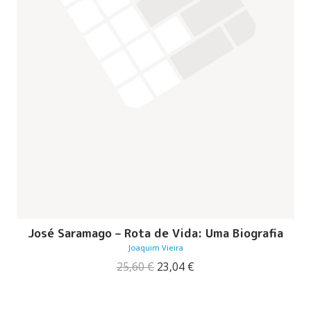
José Saramago – Rota de Vida: Uma Biografia
Joaquim Vieira
O
O
25,60
€
23,04
€
preço
preço
original
atual
era:
é: