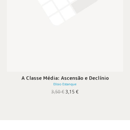
A Classe Média: Ascensão e Declínio
Elísio Estanque
O
O
3,50
€
3,15
€
preço
preço
original
atual
era:
é:
3,50 €.
3,15 €.