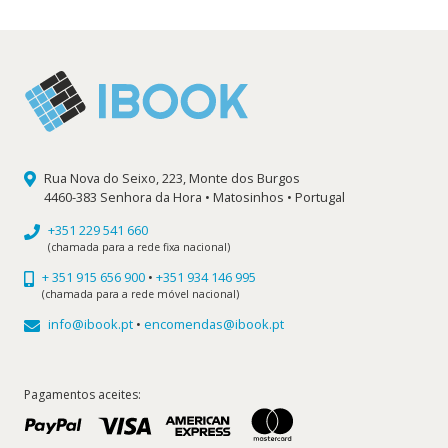
25,60 €.
23,04 €.
Rua Nova do Seixo, 223, Monte dos Burgos
4460-383 Senhora da Hora • Matosinhos • Portugal
+351 229 541 660
(chamada para a rede fixa nacional)
+ 351 915 656 900
•
+351 934 146 995
(chamada para a rede móvel nacional)
info@ibook.pt
•
encomendas@ibook.pt
Pagamentos aceites: