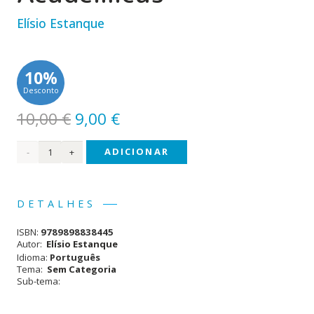
Elísio Estanque
10%
Desconto
O
O
10,00
€
9,00
€
preço
preço
Quantidade
ADICIONAR
original
atual
era:
é:
de
10,00 €.
9,00 €.
Praxe
DETALHES
e
ISBN:
9789898838445
Tradições
Autor:
Elísio Estanque
Idioma:
Português
Académicas
Tema:
Sem Categoria
Sub-tema: