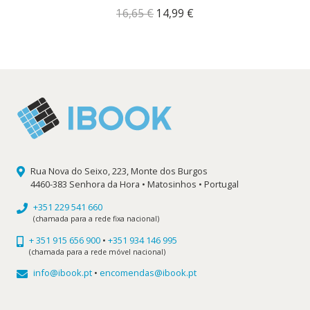
O
O
16,65
€
14,99
€
preço
preço
original
atual
era:
é:
16,65 €.
14,99 €.
Rua Nova do Seixo, 223, Monte dos Burgos
4460-383 Senhora da Hora • Matosinhos • Portugal
+351 229 541 660
(chamada para a rede fixa nacional)
+ 351 915 656 900
•
+351 934 146 995
(chamada para a rede móvel nacional)
info@ibook.pt
•
encomendas@ibook.pt