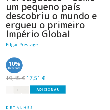
um pequeno país
descobriu o mundo e
ergueu o primeiro
Império Global
Edgar Prestage
10%
Desconto
O
O
19,45
€
17,51
€
preço
preço
Quantidade
ADICIONAR
original
atual
era:
é:
de
19,45 €.
17,51 €.
Os
DETALHES