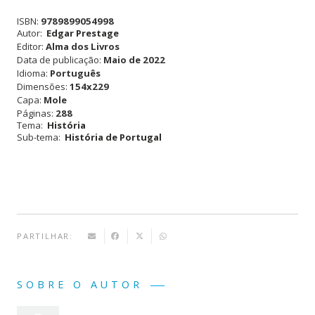
Pioneiros
ISBN:
9789899054998
Portugueses
Autor:
Edgar Prestage
Editor:
Alma dos Livros
-
Data de publicação:
Maio de 2022
Idioma:
Português
Como
Dimensões:
154x229
um
Capa:
Mole
Páginas:
288
pequeno
Tema:
História
Sub-tema:
História de Portugal
país
descobriu
o
mundo
e
PARTILHAR:
ergueu
o
SOBRE O AUTOR
primeiro