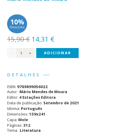
10%
Desconto
O
O
15,90
€
14,31
€
preço
preço
Quantidade
ADICIONAR
original
atual
era:
é:
de
15,90 €.
14,31 €.
Na
DETALHES
Poeira
ISBN:
9789899056022
do
Autor:
Mário Mendes de Moura
Editor:
4 Estações Editora
Tempo
Data de publicação:
Setembro de 2021
Idioma:
Português
Dimensões:
159x241
Capa:
Mole
Páginas:
312
Tema:
Literatura