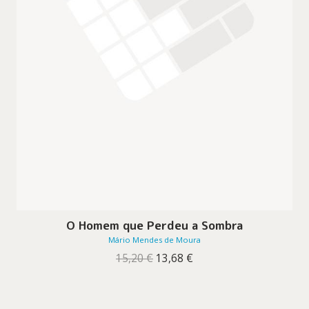
O Homem que Perdeu a Sombra
Mário Mendes de Moura
O
O
15,20
€
13,68
€
preço
preço
original
atual
era:
é:
15,20 €.
13,68 €.