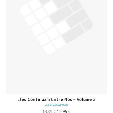
Eles Continuam Entre Nós – Volume 2
Zibia Gasparetto
O
O
14,39
€
12,95
€