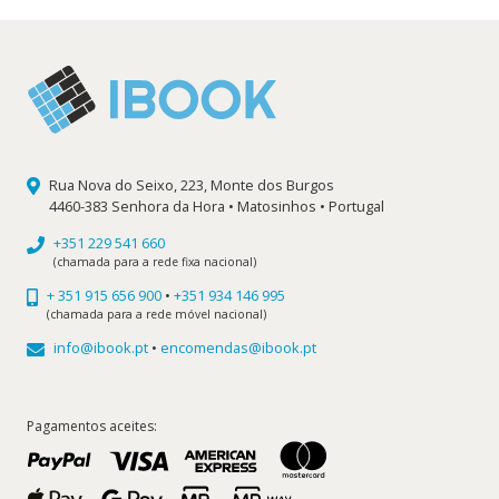
16,65 €.
14,99 €.
Rua Nova do Seixo, 223, Monte dos Burgos
4460-383 Senhora da Hora • Matosinhos • Portugal
+351 229 541 660
(chamada para a rede fixa nacional)
+ 351 915 656 900
•
+351 934 146 995
(chamada para a rede móvel nacional)
info@ibook.pt
•
encomendas@ibook.pt
Pagamentos aceites: