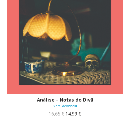
Análise – Notas do Divã
Vera Iaconnelli
O
O
16,65
€
14,99
€
preço
preço
original
atual
era:
é: