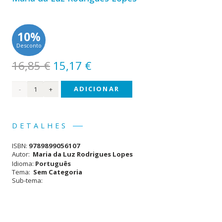
10%
Desconto
O
O
16,85
€
15,17
€
preço
preço
Quantidade
ADICIONAR
original
atual
era:
é:
de A
16,85 €.
15,17 €.
Soberania
DETALHES
da
ISBN:
9789899056107
Alma
Autor:
Maria da Luz Rodrigues Lopes
Idioma:
Português
Tema:
Sem Categoria
Sub-tema: