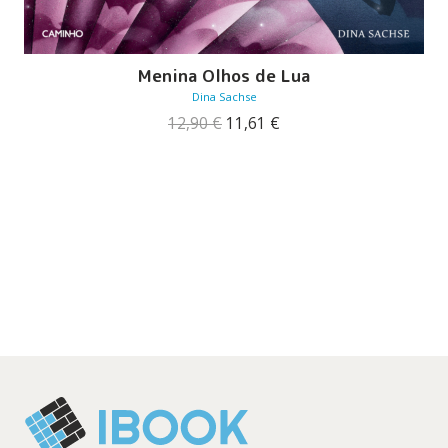
Menina Olhos de Lua
Dina Sachse
O
O
12,90
€
11,61
€
preço
preço
original
atual
era:
é:
12,90 €.
11,61 €.