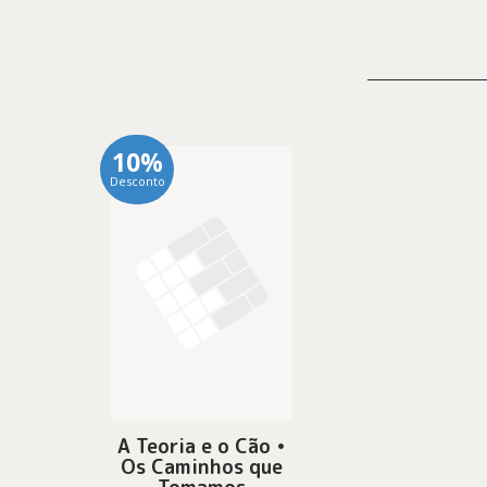
10%
Desconto
A Teoria e o Cão •
Os Caminhos que