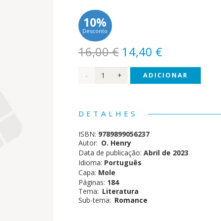
10%
Desconto
O
O
16,00
€
14,40
€
preço
preço
Quantidade
ADICIONAR
original
atual
era:
é:
de
16,00 €.
14,40 €.
Estórias
DETALHES
de
ISBN:
9789899056237
Nova
Autor:
O. Henry
Data de publicação:
Abril de 2023
Iorque
Idioma:
Português
Capa:
Mole
Páginas:
184
Tema:
Literatura
Sub-tema:
Romance