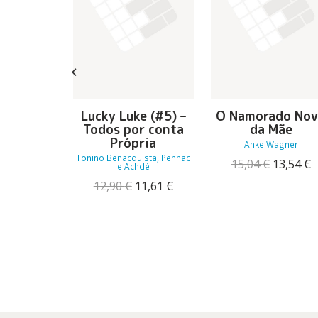
Lucky Luke (#5) –
O Namorado No
Brancas
Todos por conta
da Mãe
toiévski
Própria
Anke Wagner
O
O
11,25
€
Tonino Benacquista, Pennac
O
preço
preço
15,04
€
13,54
€
e Achdé
preço
p
original
atual
O
O
12,90
€
11,61
€
original
a
era:
é:
preço
preço
era:
é
12,50 €.
11,25 €.
original
atual
15,04 €.
1
era:
é:
12,90 €.
11,61 €.