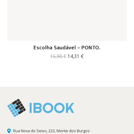
Escolha Saudável – PONTO.
O
O
15,90
€
14,31
€
preço
preço
original
atual
era:
é:
15,90 €.
14,31 €.
Rua Nova do Seixo, 223, Monte dos Burgos