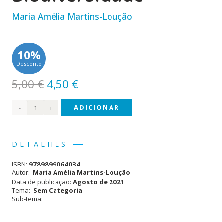
Maria Amélia Martins-Loução
10%
Desconto
O
O
5,00
€
4,50
€
preço
preço
Quantidade
ADICIONAR
original
atual
era:
é:
de
5,00 €.
4,50 €.
Riscos
DETALHES
Globais
ISBN:
9789899064034
e
Autor:
Maria Amélia Martins-Loução
Data de publicação:
Agosto de 2021
Biodiversidade
Tema:
Sem Categoria
Sub-tema: