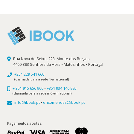
era:
é:
7,50 €.
6,75 €.
Rua Nova do Seixo, 223, Monte dos Burgos
4460-383 Senhora da Hora • Matosinhos • Portugal
+351 229 541 660
(chamada para a rede fixa nacional)
+ 351 915 656 900
•
+351 934 146 995
(chamada para a rede móvel nacional)
info@ibook.pt
•
encomendas@ibook.pt
Pagamentos aceites: