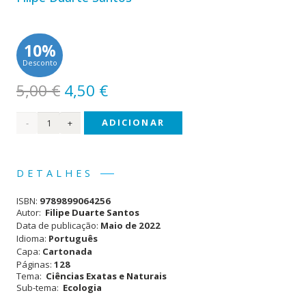
10%
Desconto
O
O
5,00
€
4,50
€
preço
preço
Quantidade
ADICIONAR
original
atual
era:
é:
de
5,00 €.
4,50 €.
Alterações
DETALHES
Climáticas
ISBN:
9789899064256
Autor:
Filipe Duarte Santos
Data de publicação:
Maio de 2022
Idioma:
Português
Capa:
Cartonada
Páginas:
128
Tema:
Ciências Exatas e Naturais
Sub-tema:
Ecologia