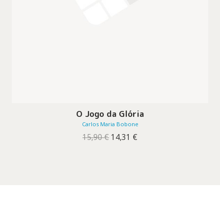
O Jogo da Glória
Carlos Maria Bobone
O
O
15,90
€
14,31
€
preço
preço
original
atual
era:
é:
15,90 €.
14,31 €.