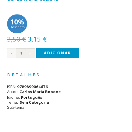
10%
Desconto
O
O
3,50
€
3,15
€
preço
preço
Quantidade
ADICIONAR
original
atual
era:
é:
de A
3,50 €.
3,15 €.
Religião
DETALHES
dos
ISBN:
9789899064676
Livros
Autor:
Carlos Maria Bobone
Idioma:
Português
Tema:
Sem Categoria
Sub-tema: