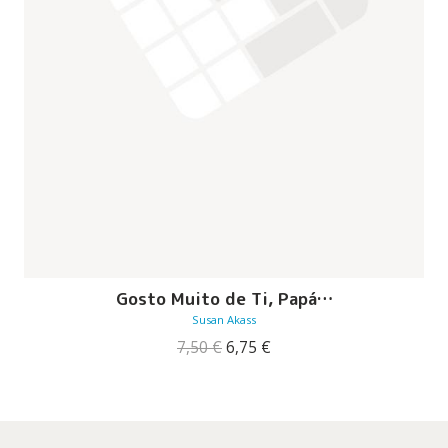
Gosto Muito de Ti, Papá…
Susan Akass
O
O
7,50
€
6,75
€
preço
preço
original
atual
era:
é:
7,50 €.
6,75 €.