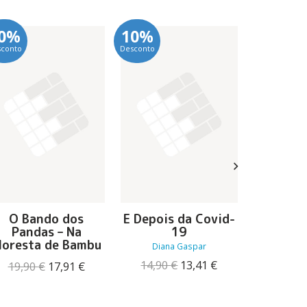
0%
10%
10%
sconto
Desconto
Desconto
O Bando dos
E Depois da Covid-
Pede-
Pandas – Na
19
Quisere
loresta de Bambu
Se
Diana Gaspar
O
O
14,90
€
13,41
€
O
O
19,90
€
17,91
€
17,76
preço
preço
preço
preço
original
atual
original
atual
era:
é:
era:
é: