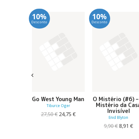
10%
10%
Desconto
Desconto
nto
Go West Young Man
O Mistério (#6) –
Mistério da Cas
Tiburce Oger
O
O
12,56
€
Invisível
O
O
27,50
€
24,75
€
preço
preço
Enid Blyton
preço
preço
original
atual
original
atual
O
O
9,90
€
8,91
€
era:
é:
era:
é:
preço
pr
13,95 €.
12,56 €.
27,50 €.
24,75 €.
original
at