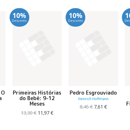
10%
10%
1
Desconto
Desconto
De
 O
Primeiras Histórias
Pedro Esgrouviado
a
do Bebé: 9-12
Heinrich Hoffmann
Meses
F
O
O
8,45
€
7,61
€
preço
preço
O
O
13,30
€
11,97
€
original
atual
preço
preço
eço
era:
é:
original
atual
ual
8,45 €.
7,61 €.
era:
é: