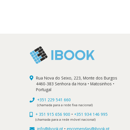
era:
é:
9,90 €.
8,
Rua Nova do Seixo, 223, Monte dos Burgos
4460-383 Senhora da Hora • Matosinhos •
Portugal
+351 229 541 660
(chamada para a rede fixa nacional)
+ 351 915 656 900
•
+351 934 146 995
(chamada para a rede móvel nacional)
info@ibook.pt
•
encomendas@ibook.pt