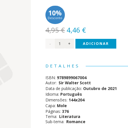
10%
Desconto
O
O
4,95
€
4,46
€
preço
preço
Quantidade
ADICIONAR
original
atual
era:
é:
de
4,95 €.
4,46 €.
Ivanhoe
DETALHES
ISBN:
9789899067004
Autor:
Sir Walter Scott
Data de publicação:
Outubro de 2021
Idioma:
Português
Dimensões:
144x204
Capa:
Mole
Páginas:
376
Tema:
Literatura
Sub-tema:
Romance