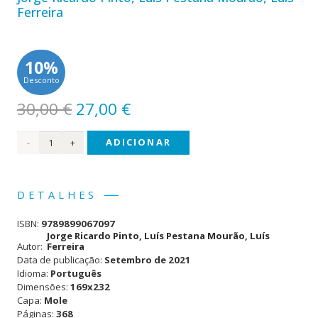
Ferreira
10%
Desconto
O
O
30,00
€
27,00
€
preço
preço
Quantidade
ADICIONAR
original
atual
era:
é:
de
30,00 €.
27,00 €.
Portugal
DETALHES
e o
ISBN:
9789899067097
Turismo
Jorge Ricardo Pinto
,
Luís Pestana Mourão
,
Luís
Autor:
Ferreira
Data de publicação:
Setembro de 2021
Idioma:
Português
Dimensões:
169x232
Capa:
Mole
Páginas:
368