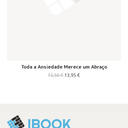
Toda a Ansiedade Merece um Abraço
O
O
15,50
€
13,95
€
preço
preço
original
atual
era:
é:
15,50 €.
13,95 €.