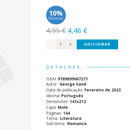
10%
Desconto
O
O
4,95
€
4,46
€
preço
preço
Quantidade
ADICIONAR
original
atual
era:
é:
de A
4,95 €.
4,46 €.
Pequena
DETALHES
Fadette
ISBN:
9789899067271
Autor:
George Sand
Data de publicação:
Fevereiro de 2022
Idioma:
Português
Dimensões:
141x212
Capa:
Mole
Páginas:
144
Tema:
Literatura
Sub-tema:
Romance