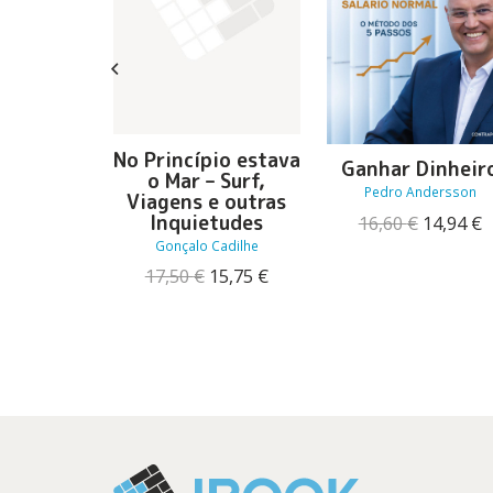
ce Lar
No Princípio estava
Ganhar Dinheir
o Mar – Surf,
 Pirrone
Pedro Andersson
Viagens e outras
O
O
13,41
€
Inquietudes
O
16,60
€
14,94
€
preço
preço
preço
p
Gonçalo Cadilhe
original
atual
original
a
era:
é:
O
O
17,50
€
15,75
€
era:
é
14,90 €.
13,41 €.
preço
preço
16,60 €.
1
original
atual
era:
é:
17,50 €.
15,75 €.