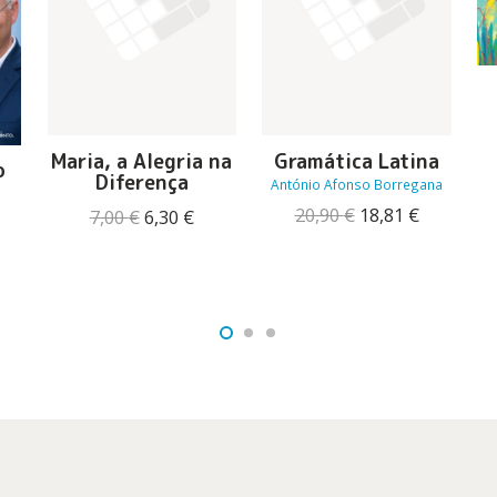
Maria, a Alegria na
Gramática Latina
o
Diferença
António Afonso Borregana
O
O
20,90
€
18,81
€
O
O
7,00
€
6,30
€
O
preço
preço
preço
preço
reço
original
atual
original
atual
tual
era:
é:
era:
é:
:
20,90 €.
18,81 €.
7,00 €.
6,30 €.
4,94 €.