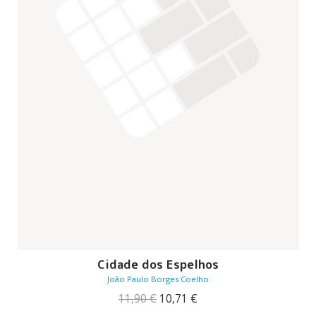
Cidade dos Espelhos
João Paulo Borges Coelho
O
O
11,90
€
10,71
€
preço
preço