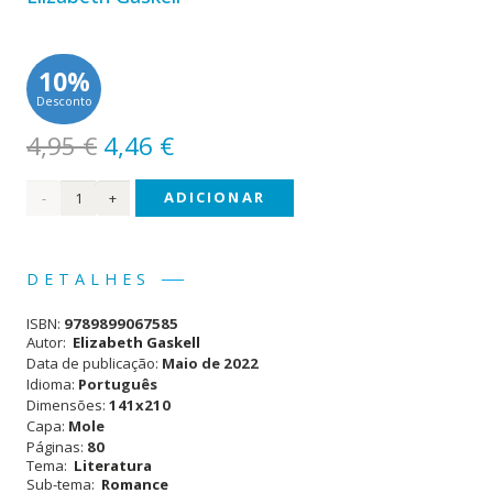
10%
Desconto
O
O
4,95
€
4,46
€
preço
preço
Quantidade
ADICIONAR
original
atual
era:
é:
de
4,95 €.
4,46 €.
Maldição
DETALHES
ISBN:
9789899067585
Autor:
Elizabeth Gaskell
Data de publicação:
Maio de 2022
Idioma:
Português
Dimensões:
141x210
Capa:
Mole
Páginas:
80
Tema:
Literatura
Sub-tema:
Romance