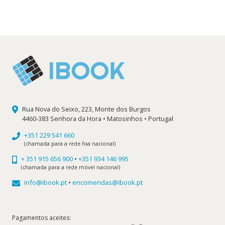
original
atual
era:
é:
11,90 €.
10,71 €.
Rua Nova do Seixo, 223, Monte dos Burgos
4460-383 Senhora da Hora • Matosinhos • Portugal
+351 229 541 660
(chamada para a rede fixa nacional)
+ 351 915 656 900
•
+351 934 146 995
(chamada para a rede móvel nacional)
info@ibook.pt
•
encomendas@ibook.pt
Pagamentos aceites: