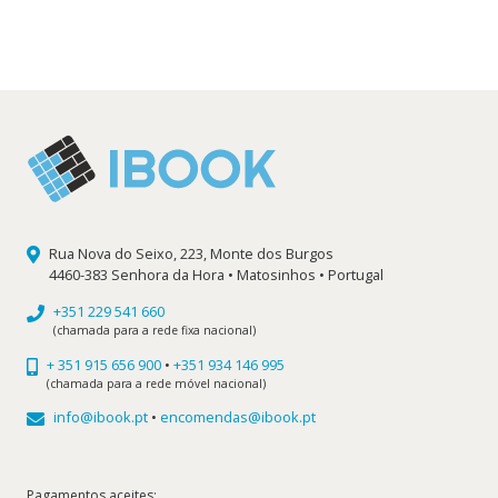
original
atual
era:
é:
19,99 €.
17,99 €.
Rua Nova do Seixo, 223, Monte dos Burgos
4460-383 Senhora da Hora • Matosinhos • Portugal
+351 229 541 660
(chamada para a rede fixa nacional)
+ 351 915 656 900
•
+351 934 146 995
(chamada para a rede móvel nacional)
info@ibook.pt
•
encomendas@ibook.pt
Pagamentos aceites: