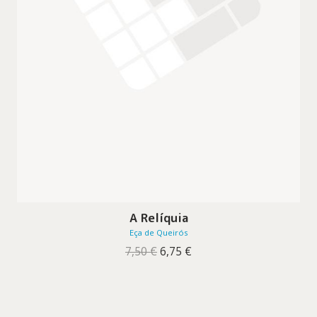
A Relíquia
Eça de Queirós
O
O
7,50
€
6,75
€
preço
preço
original
atual
era:
é:
7,50 €.
6,75 €.