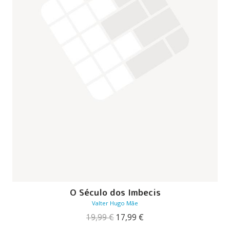
O Século dos Imbecis
Valter Hugo Mãe
O
O
19,99
€
17,99
€
preço
preço