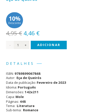
10%
Desconto
O
O
4,95
€
4,46
€
preço
preço
Quantidade
ADICIONAR
original
atual
era:
é:
de O
4,95 €.
4,46 €.
Primo
DETALHES
Basílio
ISBN:
9789899067868
Autor:
Eça de Queirós
Data de publicação:
Fevereiro de 2023
Idioma:
Português
Dimensões:
142x211
Capa:
Mole
Páginas:
448
Tema:
Literatura
Sub-tema:
Romance