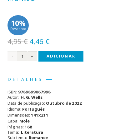
10%
Desconto
O
O
4,95
€
4,46
€
preço
preço
Quantidade
ADICIONAR
original
atual
era:
é:
de A
4,95 €.
4,46 €.
Ilha
DETALHES
do
ISBN:
9789899067998
Dr.
Autor:
H. G. Wells
Data de publicação:
Outubro de 2022
Moreau
Idioma:
Português
Dimensões:
141x211
Capa:
Mole
Páginas:
168
Tema:
Literatura
Sub-tema:
Romance