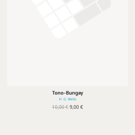
Tono-Bungay
H. G. Wells
O
O
10,00
€
9,00
€
preço
preço
original
atual
era:
é:
10,00 €.
9,00 €.