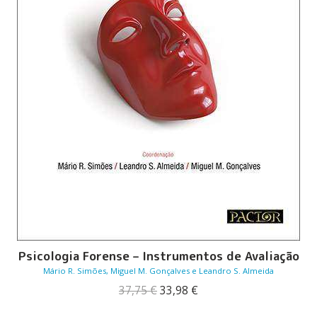
Psicologia Forense – Instrumentos de Avaliação
Mário R. Simões, Miguel M. Gonçalves e Leandro S. Almeida
O
O
37,75
€
33,98
€
preço
preço
original
atual