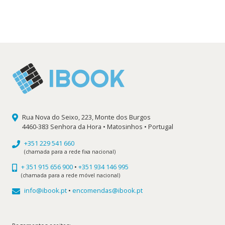
era:
é:
37,75 €.
33,98 €.
Rua Nova do Seixo, 223, Monte dos Burgos
4460-383 Senhora da Hora • Matosinhos • Portugal
+351 229 541 660
(chamada para a rede fixa nacional)
+ 351 915 656 900
•
+351 934 146 995
(chamada para a rede móvel nacional)
info@ibook.pt
•
encomendas@ibook.pt