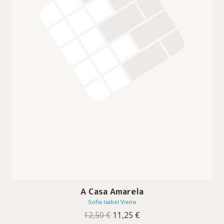
A Casa Amarela
Sofia Isabel Vieira
O
O
12,50
€
11,25
€
preço
preço