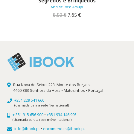
Segredos e Brinquedos
Matilde Rosa Araújo
O
O
8,50
€
7,65
€
preço
preço
original
atual
era:
é:
8,50 €.
7,65 €.
Rua Nova do Seixo, 223, Monte dos Burgos
4460-383 Senhora da Hora • Matosinhos • Portugal
+351 229 541 660
(chamada para a rede fixa nacional)
+ 351 915 656 900
•
+351 934 146 995
(chamada para a rede móvel nacional)
info@ibook.pt
•
encomendas@ibook.pt