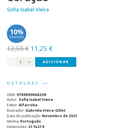
Sofia Isabel Vieira
10%
Desconto
O
O
12,50
€
11,25
€
preço
preço
Quantidade
ADICIONAR
original
atual
era:
é:
de
12,50 €.
11,25 €.
Fernão
DETALHES
e as
ISBN:
9789899068209
Coisas
Autor:
Sofia Isabel Vieira
Editor:
Alfarroba
do
Ilustrador:
Gabriela Vieira-Gillet
Data de publicação:
Novembro de 2021
Coração
Idioma:
Português
Dimensões:
217x219