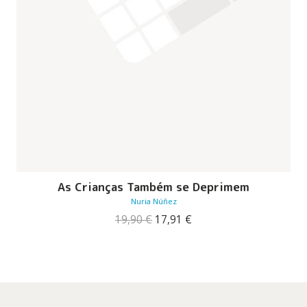
As Crianças Também se Deprimem
Nuria Núñez
O
O
19,90
€
17,91
€
preço
preço
original
atual
era:
é:
19,90 €.
17,91 €.