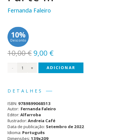
Fernanda Faleiro
10%
Desconto
O
O
10,00
€
9,00
€
preço
preço
Quantidade
ADICIONAR
original
atual
era:
é:
de D.
10,00 €.
9,00 €.
Camaleão
DETALHES
Boa
ISBN:
9789899068513
Parte
Autor:
Fernanda Faleiro
Editor:
Alfarroba
III
Ilustrador:
Andreia Café
Data de publicação:
Setembro de 2022
Idioma:
Português
Dimensões:
139x209