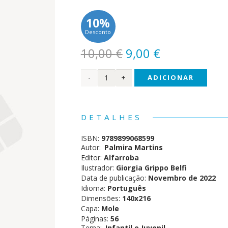
10%
Desconto
O
O
10,00
€
9,00
€
preço
preço
Quantidade
ADICIONAR
original
atual
era:
é:
de O
10,00 €.
9,00 €.
Relógio
DETALHES
Real
ISBN:
9789899068599
Autor:
Palmira Martins
Editor:
Alfarroba
Ilustrador:
Giorgia Grippo Belfi
Data de publicação:
Novembro de 2022
Idioma:
Português
Dimensões:
140x216
Capa:
Mole
Páginas:
56
Tema:
Infantil e Juvenil