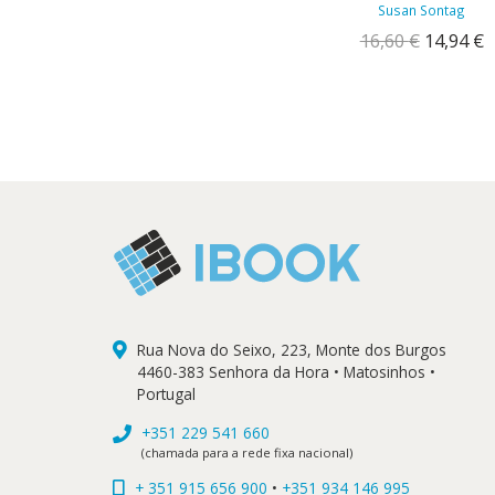
Susan Sontag
era:
é:
era:
é:
7,00 €.
6,30 €.
23,90 €.
21,51 €.
O
16,60
€
14,94
€
preço
p
original
a
era:
é
16,60 €.
1
Rua Nova do Seixo, 223, Monte dos Burgos
4460-383 Senhora da Hora • Matosinhos •
Portugal
+351 229 541 660
(chamada para a rede fixa nacional)
+ 351 915 656 900
•
+351 934 146 995