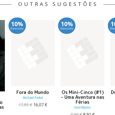
OUTRAS SUGESTÕES
10%
10%
1
Desconto
Desconto
De
Fora do Mundo
Os Mini-Cinco (#1)
D
– Uma Aventura nas
Michael Finkel
Férias
do
O
O
17,85
€
16,07
€
as
Enid Blyton
preço
preço
original
atual
O
O
9,90
€
8,91
€