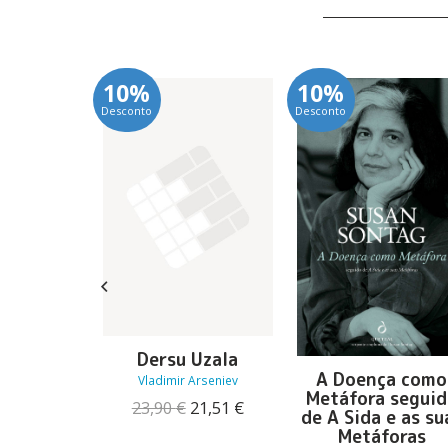
10%
10%
Desconto
Desconto
 Futebol
Dersu Uzala
A Doença como
 Anne Paradis
Vladimir Arseniev
Metáfora segui
O
O
O
O
6,30
€
23,90
€
21,51
€
de A Sida e as su
preço
preço
preço
preço
Metáforas
original
atual
original
atual