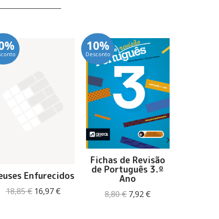
0%
10%
10%
sconto
Desconto
Desconto
Probl
Fichas de Revisão
Pi
de Português 3.º
euses Enfurecidos
Ano
15,95
O
O
18,85
€
16,97
€
O
O
8,80
€
7,92
€
preço
preço
preço
preço
original
atual
original
atual
era:
é: