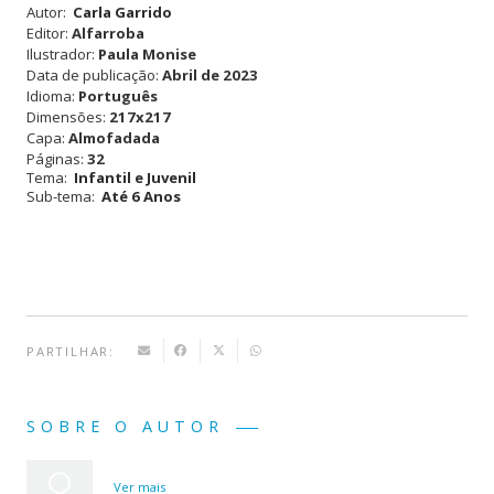
Ensinar...
Autor:
Carla Garrido
Editor:
Alfarroba
Como
Ilustrador:
Paula Monise
Data de publicação:
Abril de 2023
os
Idioma:
Português
Dentes
Dimensões:
217x217
Capa:
Almofadada
Deves
Páginas:
32
Tema:
Infantil e Juvenil
Lavar
Sub-tema:
Até 6 Anos
| A
Carlota
a
Ensinar...
PARTILHAR:
a
Roda
SOBRE O AUTOR
Alimentar
Ver mais