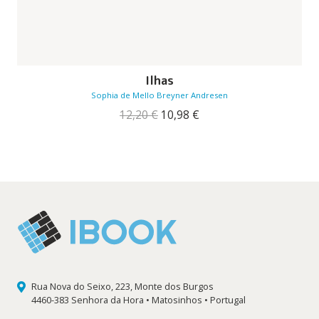
Ilhas
Sophia de Mello Breyner Andresen
O
O
12,20
€
10,98
€
preço
preço
original
atual
era:
é:
12,20 €.
10,98 €.
Rua Nova do Seixo, 223, Monte dos Burgos
4460-383 Senhora da Hora • Matosinhos • Portugal