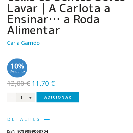
Lavar | A Carlota a
Ensinar… a Roda
Alimentar
Carla Garrido
10%
Desconto
O
O
13,00
€
11,70
€
preço
preço
Quantidade
ADICIONAR
original
atual
era:
é:
de O
13,00 €.
11,70 €.
Danilo
DETALHES
a
ISBN:
9789899068704