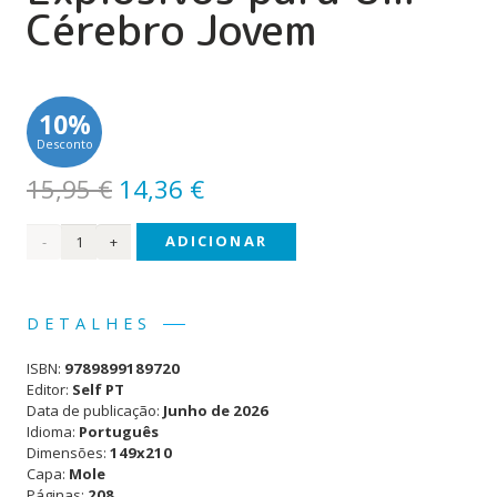
Cérebro Jovem
10%
Desconto
O
O
15,95
€
14,36
€
preço
preço
Quantidade
ADICIONAR
original
atual
era:
é:
de
15,95 €.
14,36 €.
Mais
DETALHES
150
ISBN:
9789899189720
Jogos
Editor:
Self PT
Data de publicação:
Junho de 2026
Explosivos
Idioma:
Português
Dimensões:
149x210
para
Capa:
Mole
Um
Páginas:
208