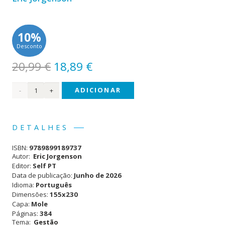
10%
Desconto
O
O
20,99
€
18,89
€
preço
preço
Quantidade
ADICIONAR
original
atual
era:
é:
de O
20,99 €.
18,89 €.
Livro
DETALHES
de
ISBN:
9789899189737
Elon
Autor:
Eric Jorgenson
Editor:
Self PT
Data de publicação:
Junho de 2026
Idioma:
Português
Dimensões:
155x230
Capa:
Mole
Páginas:
384
Tema:
Gestão