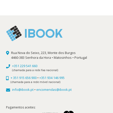
era:
é:
17,76 €.
15,98 €.
Rua Nova do Seixo, 223, Monte dos Burgos
4460-383 Senhora da Hora • Matosinhos • Portugal
+351 229 541 660
(chamada para a rede fixa nacional)
+ 351 915 656 900
•
+351 934 146 995
(chamada para a rede móvel nacional)
info@ibook.pt
•
encomendas@ibook.pt
Pagamentos aceites: