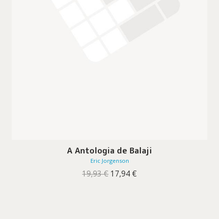
A Antologia de Balaji
Eric Jorgenson
O
O
19,93
€
17,94
€
preço
preço
original
atual
era:
é:
19,93 €.
17,94 €.