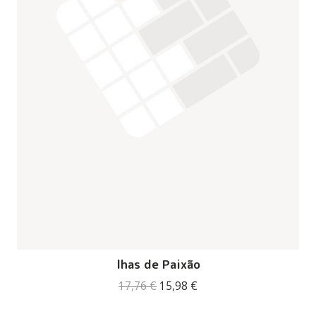
lhas de Paixão
O
O
17,76
€
15,98
€
preço
preço
original
atual