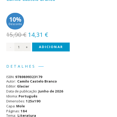
10%
Desconto
O
O
15,90
€
14,31
€
preço
preço
Quantidade
ADICIONAR
original
atual
era:
é:
de
15,90 €.
14,31 €.
Proémios
DETALHES
ISBN:
9789899323179
Autor:
Camilo Castelo Branco
Editor:
Glaciar
Data de publicação:
Junho de 2026
Idioma:
Português
Dimensões:
125x190
Capa:
Mole
Páginas:
184
Tema:
Literatura