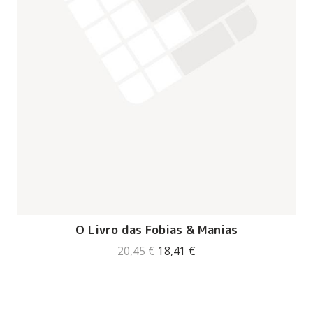
O Livro das Fobias & Manias
O
O
20,45
€
18,41
€
preço
preço
original
atual
era:
é:
20,45 €.
18,41 €.