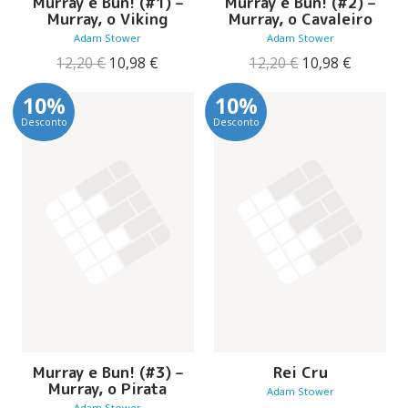
Murray e Bun! (#1) –
Murray e Bun! (#2) –
Murray, o Viking
Murray, o Cavaleiro
Adam Stower
Adam Stower
O
O
O
O
12,20
€
10,98
€
12,20
€
10,98
€
preço
preço
preço
preço
original
atual
original
atual
10%
10%
era:
é:
era:
é:
Desconto
Desconto
12,20 €.
10,98 €.
12,20 €.
10,98 €.
Murray e Bun! (#3) –
Rei Cru
Murray, o Pirata
Adam Stower
Adam Stower