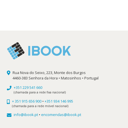
preço
preço
original
atual
era:
é:
11,10 €.
9,99 €.
Rua Nova do Seixo, 223, Monte dos Burgos
4460-383 Senhora da Hora • Matosinhos • Portugal
+351 229 541 660
(chamada para a rede fixa nacional)
+ 351 915 656 900
•
+351 934 146 995
(chamada para a rede móvel nacional)
info@ibook.pt
•
encomendas@ibook.pt