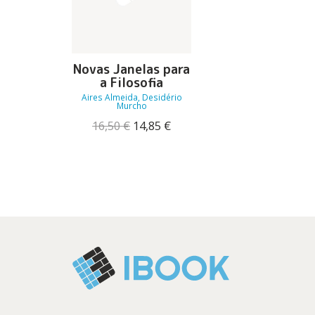
Novas Janelas para
a Filosofia
Aires Almeida, Desidério
Murcho
O
O
16,50
€
14,85
€
preço
preço
original
atual
era:
é:
16,50 €.
14,85 €.