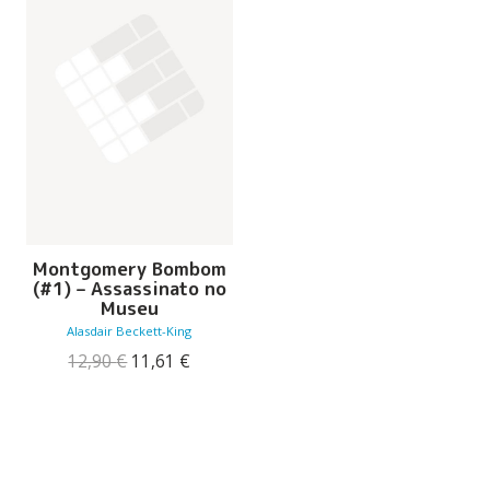
Montgomery Bombom
(#1) – Assassinato no
Museu
Alasdair Beckett-King
O
O
12,90
€
11,61
€
preço
preço
original
atual
era:
é:
12,90 €.
11,61 €.