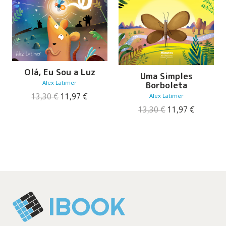
Olá, Eu Sou a Luz
Uma Simples
Alex Latimer
Borboleta
O
O
13,30
€
11,97
€
Alex Latimer
preço
preço
O
O
13,30
€
11,97
€
original
atual
preço
preço
era:
é:
original
atual
13,30 €.
11,97 €.
era:
é:
13,30 €.
11,97 €.