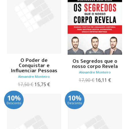
O Poder de
Os Segredos que o
Conquistar e
nosso corpo Revela
Influenciar Pessoas
Alexandre Monteiro
Alexandre Monteiro
O
O
17,90
€
16,11
€
O
O
17,50
€
15,75
€
preço
preço
preço
preço
original
atual
original
atual
era:
é:
10%
10%
era:
é:
17,90 €.
16,11 €.
Desconto
Desconto
17,50 €.
15,75 €.