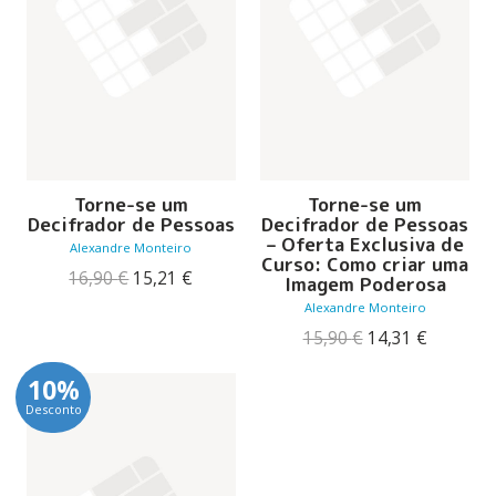
Torne-se um
Torne-se um
Decifrador de Pessoas
Decifrador de Pessoas
– Oferta Exclusiva de
Alexandre Monteiro
Curso: Como criar uma
O
O
16,90
€
15,21
€
Imagem Poderosa
preço
preço
Alexandre Monteiro
original
atual
era:
é:
O
O
15,90
€
14,31
€
16,90 €.
15,21 €.
preço
preço
original
atual
10%
era:
é:
Desconto
15,90 €.
14,31 €.