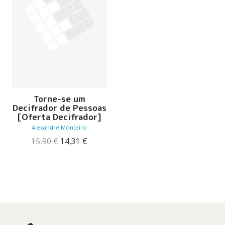
Torne-se um
Decifrador de Pessoas
[Oferta Decifrador]
Alexandre Monteiro
O
O
15,90
€
14,31
€
preço
preço
original
atual
era:
é:
15,90 €.
14,31 €.