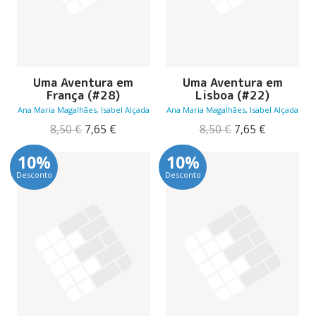
Uma Aventura em
Uma Aventura em
França (#28)
Lisboa (#22)
Ana Maria Magalhães, Isabel Alçada
Ana Maria Magalhães, Isabel Alçada
O
O
O
O
8,50
€
7,65
€
8,50
€
7,65
€
preço
preço
preço
preço
original
atual
original
atual
10%
10%
era:
é:
era:
é:
Desconto
Desconto
8,50 €.
7,65 €.
8,50 €.
7,65 €.