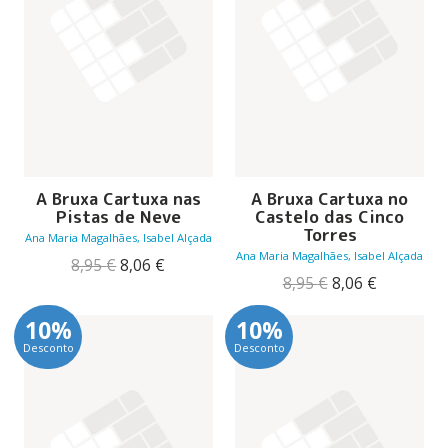
A Bruxa Cartuxa nas
A Bruxa Cartuxa no
Pistas de Neve
Castelo das Cinco
Torres
Ana Maria Magalhães, Isabel Alçada
Ana Maria Magalhães, Isabel Alçada
O
O
8,95
€
8,06
€
preço
preço
O
O
8,95
€
8,06
€
original
atual
preço
preço
era:
é:
original
atual
10%
10%
8,95 €.
8,06 €.
era:
é:
Desconto
Desconto
8,95 €.
8,06 €.