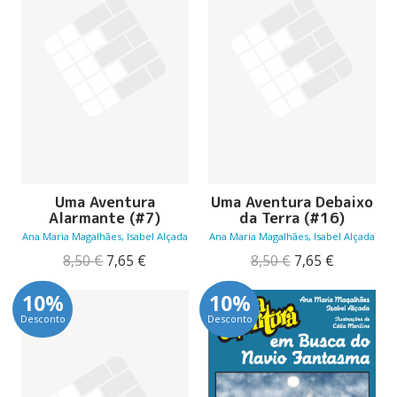
Uma Aventura
Uma Aventura Debaixo
Alarmante (#7)
da Terra (#16)
Ana Maria Magalhães, Isabel Alçada
Ana Maria Magalhães, Isabel Alçada
O
O
O
O
8,50
€
7,65
€
8,50
€
7,65
€
preço
preço
preço
preço
original
atual
original
atual
10%
10%
era:
é:
era:
é:
Desconto
Desconto
8,50 €.
7,65 €.
8,50 €.
7,65 €.