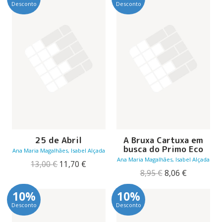
Desconto
Desconto
25 de Abril
A Bruxa Cartuxa em
busca do Primo Eco
Ana Maria Magalhães, Isabel Alçada
Ana Maria Magalhães, Isabel Alçada
O
O
13,00
€
11,70
€
preço
preço
O
O
8,95
€
8,06
€
original
atual
preço
preço
era:
é:
original
atual
10%
10%
13,00 €.
11,70 €.
era:
é:
Desconto
Desconto
8,95 €.
8,06 €.