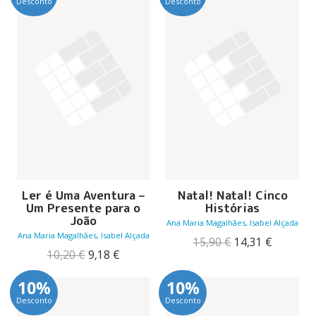
Desconto
Desconto
10,20 €.
9,18 €.
Ler é Uma Aventura –
Natal! Natal! Cinco
Um Presente para o
Histórias
João
Ana Maria Magalhães, Isabel Alçada
Ana Maria Magalhães, Isabel Alçada
O
O
15,90
€
14,31
€
O
O
preço
preço
10,20
€
9,18
€
preço
preço
original
atual
original
atual
era:
é:
10%
10%
era:
é:
15,90 €.
14,31 €.
Desconto
Desconto
10,20 €.
9,18 €.