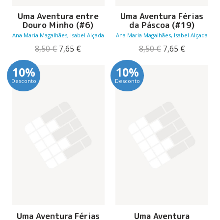
Uma Aventura entre
Uma Aventura Férias
Douro Minho (#6)
da Páscoa (#19)
Ana Maria Magalhães, Isabel Alçada
Ana Maria Magalhães, Isabel Alçada
O
O
O
O
8,50
€
7,65
€
8,50
€
7,65
€
preço
preço
preço
preço
original
atual
original
atual
10%
10%
era:
é:
era:
é:
Desconto
Desconto
8,50 €.
7,65 €.
8,50 €.
7,65 €.
Uma Aventura Férias
Uma Aventura