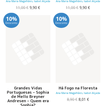
Ana Maria Magalhães, Isabel Alçada
Ana Maria Magalhães, Isabel Alçada
O
O
O
O
11,00
€
9,90
€
11,00
€
9,90
€
preço
preço
preço
preço
original
atual
original
atual
10%
10%
era:
é:
era:
é:
Desconto
Desconto
11,00 €.
9,90 €.
11,00 €.
9,90 €.
Grandes Vidas
Há Fogo na Floresta
Portuguesas – Sophia
Ana Maria Magalhães, Isabel Alçada
de Mello Breyner
O
O
8,90
€
8,01
€
Andresen – Quem era
preço
preço
Sophia?