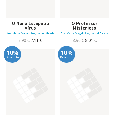
O Nuno Escapa ao
O Professor
Vírus
Misterioso
Ana Maria Magalhães, Isabel Alçada
Ana Maria Magalhães, Isabel Alçada
O
O
O
O
7,90
€
7,11
€
8,90
€
8,01
€
preço
preço
preço
preço
original
atual
original
atual
10%
10%
era:
é:
era:
é:
Desconto
Desconto
7,90 €.
7,11 €.
8,90 €.
8,01 €.