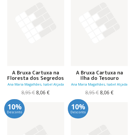
A Bruxa Cartuxa na
A Bruxa Cartuxa na
Floresta dos Segredos
Ilha do Tesouro
Ana Maria Magalhães, Isabel Alçada
Ana Maria Magalhães, Isabel Alçada
O
O
O
O
8,95
€
8,06
€
8,95
€
8,06
€
preço
preço
preço
preço
original
atual
original
atual
10%
10%
era:
é:
era:
é:
Desconto
Desconto
8,95 €.
8,06 €.
8,95 €.
8,06 €.