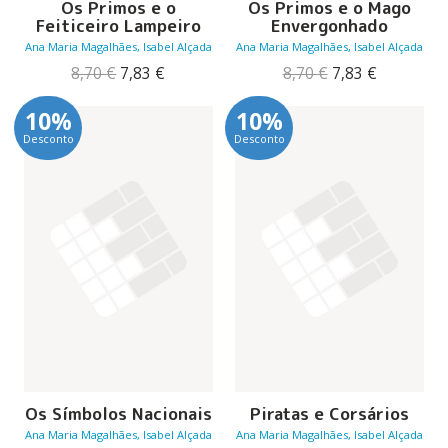
Os Primos e o
Os Primos e o Mago
Feiticeiro Lampeiro
Envergonhado
Ana Maria Magalhães, Isabel Alçada
Ana Maria Magalhães, Isabel Alçada
O
O
O
O
8,70
€
7,83
€
8,70
€
7,83
€
preço
preço
preço
preço
original
atual
original
atual
10%
10%
era:
é:
era:
é:
Desconto
Desconto
8,70 €.
7,83 €.
8,70 €.
7,83 €.
Os Símbolos Nacionais
Piratas e Corsários
Ana Maria Magalhães, Isabel Alçada
Ana Maria Magalhães, Isabel Alçada