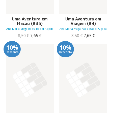
Uma Aventura em
Uma Aventura em
Macau (#35)
Viagem (#4)
Ana Maria Magalhães, Isabel Alçada
Ana Maria Magalhães, Isabel Alçada
O
O
O
O
8,50
€
7,65
€
8,50
€
7,65
€
preço
preço
preço
preço
original
atual
original
atual
10%
10%
era:
é:
era:
é:
Desconto
Desconto
8,50 €.
7,65 €.
8,50 €.
7,65 €.