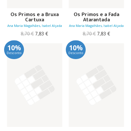
Os Primos e a Bruxa
Os Primos e a Fada
Cartuxa
Atarantada
Ana Maria Magalhães, Isabel Alçada
Ana Maria Magalhães, Isabel Alçada
O
O
O
O
8,70
€
7,83
€
8,70
€
7,83
€
preço
preço
preço
preço
original
atual
original
atual
10%
10%
era:
é:
era:
é:
Desconto
Desconto
8,70 €.
7,83 €.
8,70 €.
7,83 €.