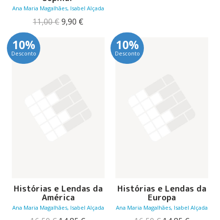
original
atual
Ana Maria Magalhães, Isabel Alçada
era:
é:
O
O
8,90 €.
8,01 €.
11,00
€
9,90
€
preço
preço
original
atual
10%
10%
era:
é:
Desconto
Desconto
11,00 €.
9,90 €.
Histórias e Lendas da
Histórias e Lendas da
América
Europa
Ana Maria Magalhães, Isabel Alçada
Ana Maria Magalhães, Isabel Alçada