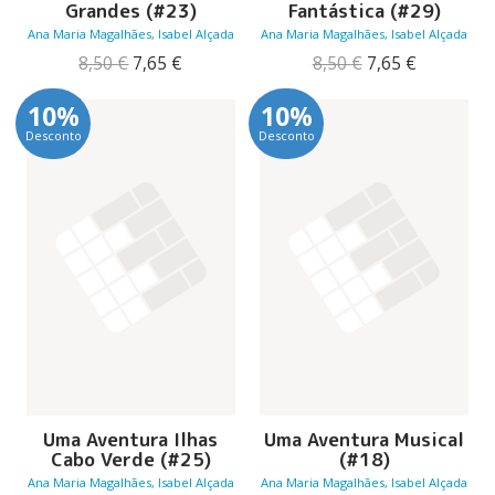
Grandes (#23)
Fantástica (#29)
Ana Maria Magalhães, Isabel Alçada
Ana Maria Magalhães, Isabel Alçada
O
O
O
O
8,50
€
7,65
€
8,50
€
7,65
€
preço
preço
preço
preço
original
atual
original
atual
10%
10%
era:
é:
era:
é:
Desconto
Desconto
8,50 €.
7,65 €.
8,50 €.
7,65 €.
Uma Aventura Ilhas
Uma Aventura Musical
Cabo Verde (#25)
(#18)
Ana Maria Magalhães, Isabel Alçada
Ana Maria Magalhães, Isabel Alçada