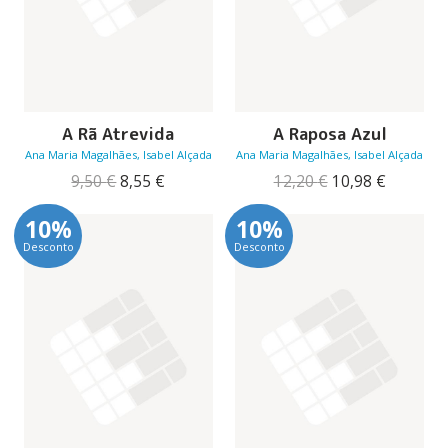
A Rã Atrevida
A Raposa Azul
Ana Maria Magalhães, Isabel Alçada
Ana Maria Magalhães, Isabel Alçada
O
O
O
O
9,50
€
8,55
€
12,20
€
10,98
€
preço
preço
preço
preço
original
atual
original
atual
10%
10%
era:
é:
era:
é:
Desconto
Desconto
9,50 €.
8,55 €.
12,20 €.
10,98 €.