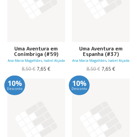
Uma Aventura em
Uma Aventura em
Conímbriga (#59)
Espanha (#37)
Ana Maria Magalhães, Isabel Alçada
Ana Maria Magalhães, Isabel Alçada
O
O
O
O
8,50
€
7,65
€
8,50
€
7,65
€
preço
preço
preço
preço
original
atual
original
atual
10%
10%
era:
é:
era:
é:
Desconto
Desconto
8,50 €.
7,65 €.
8,50 €.
7,65 €.