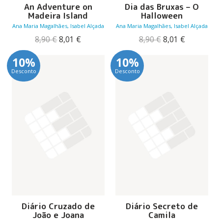
An Adventure on
Dia das Bruxas – O
Madeira Island
Halloween
Ana Maria Magalhães, Isabel Alçada
Ana Maria Magalhães, Isabel Alçada
O
O
O
O
8,90
€
8,01
€
8,90
€
8,01
€
preço
preço
preço
preço
original
atual
original
atual
10%
10%
era:
é:
era:
é:
Desconto
Desconto
8,90 €.
8,01 €.
8,90 €.
8,01 €.
Diário Cruzado de
Diário Secreto de
João e Joana
Camila