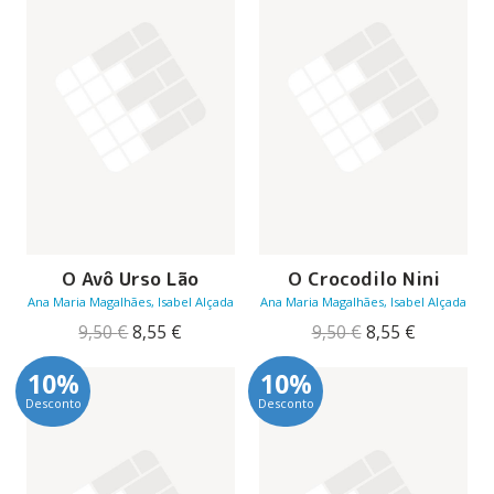
O Avô Urso Lão
O Crocodilo Nini
Ana Maria Magalhães, Isabel Alçada
Ana Maria Magalhães, Isabel Alçada
O
O
O
O
9,50
€
8,55
€
9,50
€
8,55
€
preço
preço
preço
preço
original
atual
original
atual
10%
10%
era:
é:
era:
é:
Desconto
Desconto
9,50 €.
8,55 €.
9,50 €.
8,55 €.