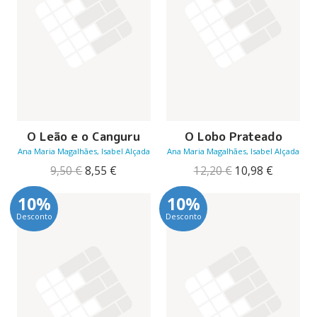
O Leão e o Canguru
O Lobo Prateado
Ana Maria Magalhães, Isabel Alçada
Ana Maria Magalhães, Isabel Alçada
O
O
O
O
9,50
€
8,55
€
12,20
€
10,98
€
preço
preço
preço
preço
original
atual
original
atual
10%
10%
era:
é:
era:
é:
Desconto
Desconto
9,50 €.
8,55 €.
12,20 €.
10,98 €.