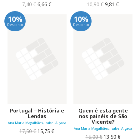
O
O
O
O
7,40
€
6,66
€
10,90
€
9,81
€
preço
preço
preço
preço
original
atual
original
atual
10%
10%
era:
é:
era:
é:
Desconto
Desconto
7,40 €.
6,66 €.
10,90 €.
9,81 €.
Portugal – História e
Quem é esta gente
Lendas
nos painéis de São
Vicente?
Ana Maria Magalhães, Isabel Alçada
Ana Maria Magalhães, Isabel Alçada
O
O
17,50
€
15,75
€
preço
preço
O
O
15,00
€
13,50
€