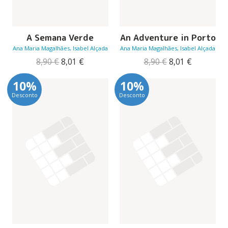
A Semana Verde
An Adventure in Porto
Ana Maria Magalhães, Isabel Alçada
Ana Maria Magalhães, Isabel Alçada
O
O
O
O
8,90
€
8,01
€
8,90
€
8,01
€
preço
preço
preço
preço
original
atual
original
atual
10%
10%
era:
é:
era:
é:
Desconto
Desconto
8,90 €.
8,01 €.
8,90 €.
8,01 €.