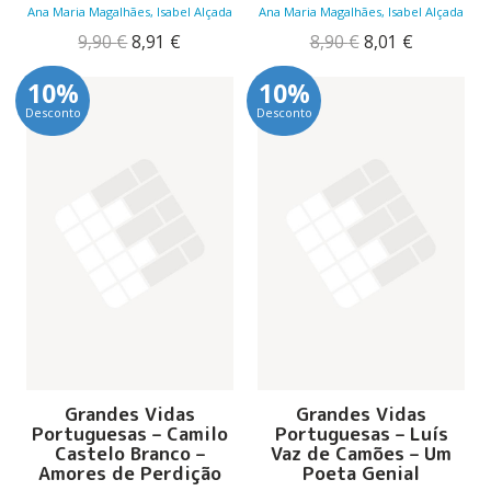
Ana Maria Magalhães, Isabel Alçada
Ana Maria Magalhães, Isabel Alçada
O
O
O
O
9,90
€
8,91
€
8,90
€
8,01
€
preço
preço
preço
preço
original
atual
original
atual
10%
10%
era:
é:
era:
é:
Desconto
Desconto
9,90 €.
8,91 €.
8,90 €.
8,01 €.
Grandes Vidas
Grandes Vidas
Portuguesas – Camilo
Portuguesas – Luís
Castelo Branco –
Vaz de Camões – Um
Amores de Perdição
Poeta Genial