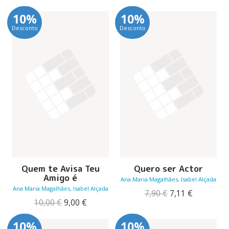
original
atual
preço
preço
era:
é:
original
atual
10%
10%
17,50 €.
15,75 €.
era:
é:
Desconto
Desconto
15,00 €.
13,50 €.
Quem te Avisa Teu
Quero ser Actor
Amigo é
Ana Maria Magalhães, Isabel Alçada
Ana Maria Magalhães, Isabel Alçada
O
O
7,90
€
7,11
€
O
O
preço
preço
10,00
€
9,00
€
preço
preço
original
atual
original
atual
era:
é:
10%
10%