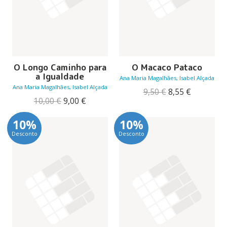
O Longo Caminho para
O Macaco Pataco
a Igualdade
Ana Maria Magalhães, Isabel Alçada
Ana Maria Magalhães, Isabel Alçada
O
O
9,50
€
8,55
€
O
O
preço
preço
10,00
€
9,00
€
preço
preço
original
atual
original
atual
era:
é:
10%
10%
era:
é:
9,50 €.
8,55 €.
Desconto
Desconto
10,00 €.
9,00 €.