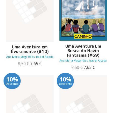
Uma Aventura Em
Uma Aventura em
Busca do Navio
Évoramonte (#10)
Fantasma (#69)
Ana Maria Magalhães, Isabel Alçada
Ana Maria Magalhães, Isabel Alçada
O
O
8,50
€
7,65
€
O
O
8,50
€
7,65
€
preço
preço
preço
preço
original
atual
original
atual
era:
é:
10%
10%
era:
é:
8,50 €.
7,65 €.
Desconto
Desconto
8,50 €.
7,65 €.