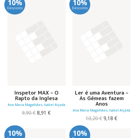
10%
10%
era:
é:
era:
é:
Desconto
Desconto
16,50 €.
14,85 €.
9,90 €.
8,91 €.
Inspetor MAX – O
Ler é uma Aventura –
Rapto da Inglesa
As Gémeas fazem
Anos
Ana Maria Magalhães, Isabel Alçada
Ana Maria Magalhães, Isabel Alçada
O
O
9,90
€
8,91
€
preço
preço
O
O
10,20
€
9,18
€
original
atual
preço
preço
era:
é:
original
atual
10%
10%
9,90 €.
8,91 €.
era:
é: