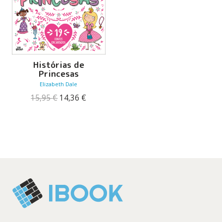
Histórias de
Princesas
Elizabeth Dale
O
O
15,95
€
14,36
€
preço
preço
original
atual
era:
é:
15,95 €.
14,36 €.