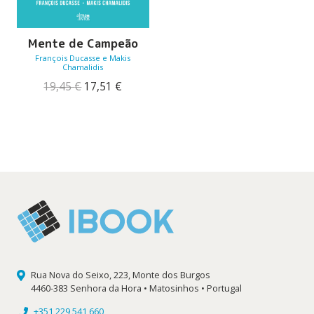
Mente de Campeão
François Ducasse e Makis
Chamalidis
O
O
19,45
€
17,51
€
preço
preço
original
atual
era:
é:
19,45 €.
17,51 €.
Rua Nova do Seixo, 223, Monte dos Burgos
4460-383 Senhora da Hora • Matosinhos • Portugal
+351 229 541 660