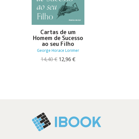
Cartas de um
Homem de Sucesso
ao seu Filho
George Horace Lorimer
O
O
14,40
€
12,96
€
preço
preço
original
atual
era:
é:
14,40 €.
12,96 €.