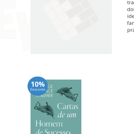
tr
do
id
fa
pr
10%
Desconto